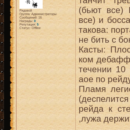
танчит тре
(бьют все)
Рядовой
Группа: Администраторы
все) и босс
Сообщений:
16
Награды:
0
Репутация:
5
такова: порт
Статус:
Offline
не бить с бок
Касты: Плос
ком дебафф 
течении 10 
аое по рейд
Пламя леги
(деспелится
рейда к ст
,лужа держит