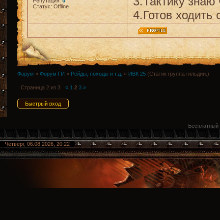
3.Тактику знаю
Репутация:
0
Статус:
Offline
4.Готов ходить 
Форум
»
Форум ГИ
»
Рейды, походы и т.д.
»
ИВК 25
(Статик группа гильдии.)
Страница
2
из
3
«
1
2
3
»
Бесплатный
Четверг, 06.08.2026, 20:22