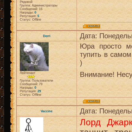
Рядовой
Группа: Администраторы
Сообщений:
16
Награды:
0
Репутация:
5
Статус:
Offline
Дата: Понедельн
Derri
Юра просто мо
тупить в самом 
)
Внимание! Несу
Лейтенант
Группа: Пользователи
Сообщений:
79
Награды:
0
Репутация:
29
Статус:
Offline
Дата: Понедельн
Vaccine
Лорд Джарк