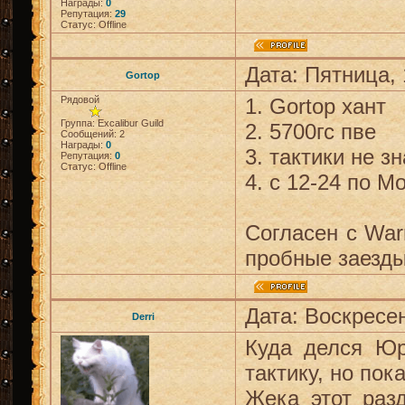
Награды:
0
Репутация:
29
Статус:
Offline
Дата: Пятница, 
Gortop
Рядовой
1. Gortop хант
Группа: Excalibur Guild
2. 5700гс пве
Сообщений:
2
Награды:
0
3. тактики не з
Репутация:
0
Статус:
Offline
4. с 12-24 по М
Согласен с War
пробные заезды
Дата: Воскресен
Derri
Куда делся Юр
тактику, но пок
Жека этот раз