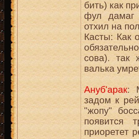
бить) как пр
фул дамаг
отхил на пол
Касты: Как 
обязательн
сова). так
валька умре
Ануб'арак
: 
задом к рей
"жопу" бос
появится 
приоретет р