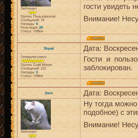
гости увидеть н
Лейтенант
Группа: Пользователи
Внимание! Несу
Сообщений:
79
Награды:
0
Репутация:
29
Статус:
Offline
Дата: Воскресен
Shpak
Генералиссимус
Гости и польз
Группа: Guild Master
заблокирован.
Сообщений:
222
Награды:
0
Статус:
Offline
Дата: Воскресен
Derri
Ну тогда можно
подобное) с эти
Внимание! Несу
Лейтенант