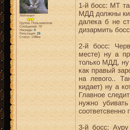
1-й босс: МТ т
МДД должны кил
Лейтенант
далека б не ст
Группа: Пользователи
Сообщений:
79
дизармить босс
Награды:
0
Репутация:
29
Статус:
Offline
2-й босс: Чер
месте) ну а пр
только МДД, ну
как правый зар
на левого.. Т
кидает) ну а к
Главное следит
нужно убивать
соответсвенно п
3-й босс: Аур