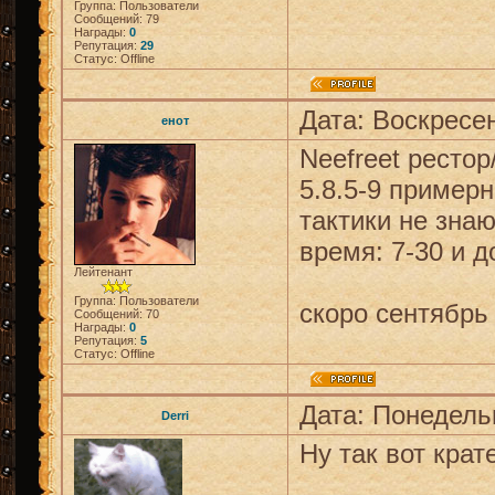
Группа: Пользователи
Сообщений:
79
Награды:
0
Репутация:
29
Статус:
Offline
Дата: Воскресен
енот
Neefreet ресто
5.8.5-9 примерн
тактики не зна
время: 7-30 и д
Лейтенант
Группа: Пользователи
скоро сентябрь 
Сообщений:
70
Награды:
0
Репутация:
5
Статус:
Offline
Дата: Понедельн
Derri
Ну так вот крат