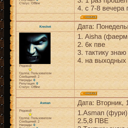
3. 1 раз прошел
Статус:
Offline
4. с 7-8 вечера
Дата: Понедельн
Krechet
1. Aisha (фаерм
2. 6к пве
3. тактику знаю
4. на выходных
Рядовой
Группа: Пользователи
Сообщений:
2
Награды:
0
Репутация:
0
Статус:
Offline
Дата: Вторник, 
Asman
Рядовой
1.Asman (фури)
Группа: Пользователи
2.5,8 ПВЕ
Сообщений:
2
Награды:
0