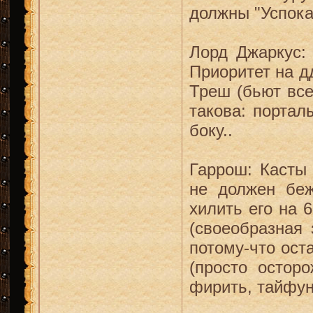
должны "Успок
Лорд Джаркус:
Приоритет на д
Треш (бьют все
такова: портал
боку..
Гаррош: Касты
не должен бе
хилить его на 
(своеобразная
потому-что ост
(просто остор
фирить, тайфуни