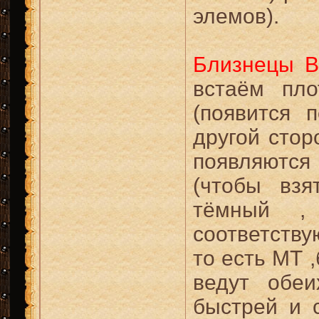
элемов).
Близнецы В
встаём пло
(появится 
другой стор
появляются
(чтобы вз
тёмный ,
соответств
то есть МТ 
ведут обе
быстрей и 