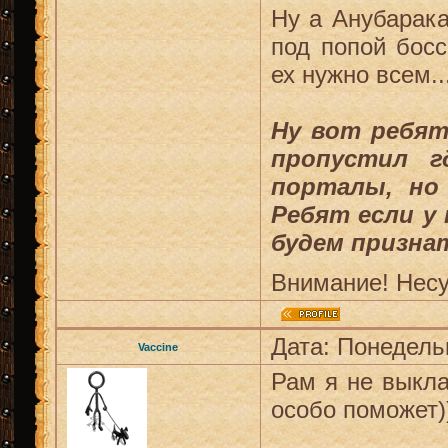
Ну а Анубарака
под попой босс
ех нужно всем..
Ну вот ребят
пропустил 
порталы, но 
Ребят если у
будем призна
Внимание! Несу
Дата: Понедельн
Vaccine
Рам я не выкла
особо поможет)