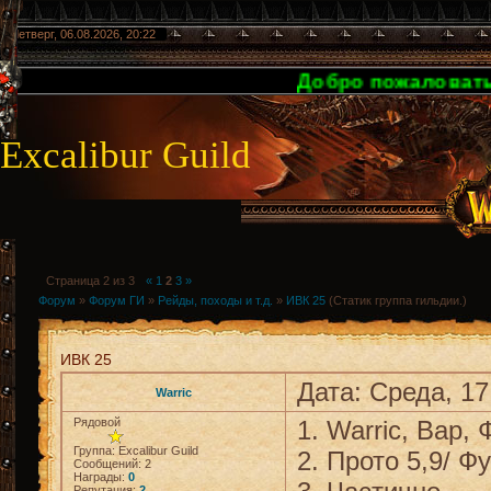
Четверг, 06.08.2026, 20:22
Добро пожаловать на сайт гильдии Exc
Excalibur Guild
Страница
2
из
3
«
1
2
3
»
Форум
»
Форум ГИ
»
Рейды, походы и т.д.
»
ИВК 25
(Статик группа гильдии.)
ИВК 25
Дата: Среда, 17
Warric
Рядовой
1. Warric, Вар,
Группа: Excalibur Guild
2. Прото 5,9/ Фу
Сообщений:
2
Награды:
0
Репутация:
2