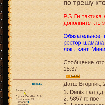
по трешу кт
P.S Ги тактика
дополните кто з
Обязательное 
рестор шамана 
лок , хант. Мин
Сообщение отр
18:37
Дата: Вторник, 
Denix56
Рядовой
1. Denix пал дд
Группа: Excalibur Guild
2. 5857 гс пве
Сообщений:
13
Награды:
0
Репутация:
0