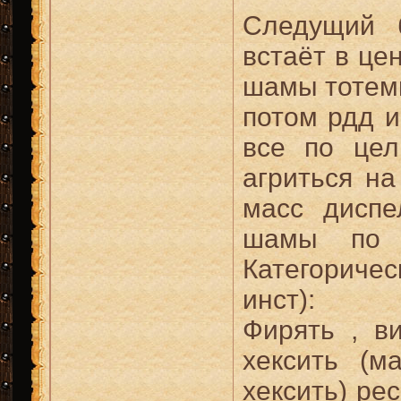
Следущий
встаёт в це
шамы тотемы
потом рдд и
все по цел
агриться на
масс диспе
шамы по 
Категориче
инст):
Фирять , в
хексить (м
хексить) рес