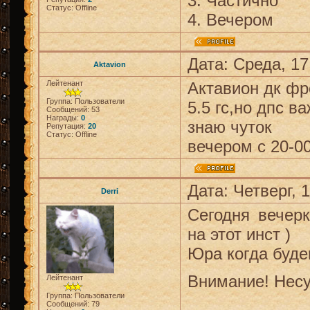
3. Частично
Статус:
Offline
4. Вечером
Дата: Среда, 17
Aktavion
Лейтенант
Актавион дк фр
Группа: Пользователи
5.5 гс,но дпс в
Сообщений:
53
Награды:
0
знаю чуток
Репутация:
20
Статус:
Offline
вечером с 20-0
Дата: Четверг, 
Derri
Сегодня вечер
на этот инст )
Юра когда буде
Внимание! Несу
Лейтенант
Группа: Пользователи
Сообщений:
79