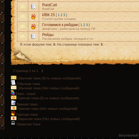
RaidCall
RaidCall
ИВК 25
[
1
2
3
]
Статик группа гильдии.
Готовимся к рейдам
[
1
2
3
]
крафтеры - работаем на пользу ГИ
Рейды
Расписание рейдов, походов и тп.
В этом форуме тем:
6
. На странице показано тем:
6
.
Страница
1
из
1
1
Обычная тема (Есть новые сообщения)
Обычная тема
Обычная тема (Нет новых сообщений)
Тема - опрос
Горячая тема (Есть новые сообщения)
Важная тема
Горячая тема (Нет новых сообщений)
Горячая тема
Закрытая тема (Нет новых сообщений)
Закрытая тема
Бесплатный