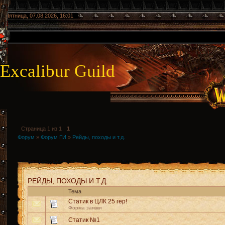
Пятница, 07.08.2026, 16:01
Excalibur Guild
Страница
1
из
1
1
Форум
»
Форум ГИ
»
Рейды, походы и т.д.
РЕЙДЫ, ПОХОДЫ И Т.Д.
Тема
Статик в ЦЛК 25 гер!
Форма заявки
Статик №1